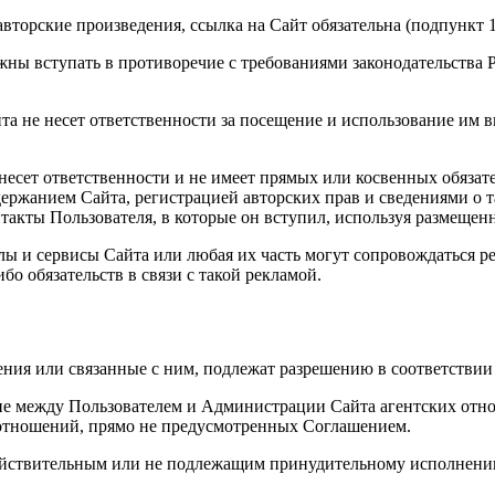
торские произведения, ссылка на Сайт обязательна (подпункт 1 
лжны вступать в противоречие с требованиями законодательств
та не несет ответственности за посещение и использование им в
е несет ответственности и не имеет прямых или косвенных обяз
ржанием Сайта, регистрацией авторских прав и сведениями о т
такты Пользователя, в которые он вступил, используя размеще
алы и сервисы Сайта или любая их часть могут сопровождаться р
бо обязательств в связи с такой рекламой.
ения или связанные с ним, подлежат разрешению в соответстви
ние между Пользователем и Администрации Сайта агентских от
 отношений, прямо не предусмотренных Соглашением.
действительным или не подлежащим принудительному исполнени