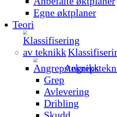
Anbefalte øktplaner
Egne øktplaner
Teori
Klassifiser
Angrepstekn
Grep
Avlevering
Dribling
Skudd