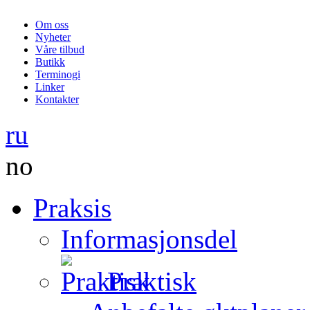
Om oss
Nyheter
Våre tilbud
Butikk
Terminogi
Linker
Kontakter
ru
no
Praksis
Informasjonsdel
Praktisk