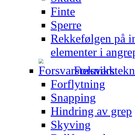
Finte
Sperre
Rekkefølgen på in
elementer i angre
Forsvarstek
Forflytning
Snapping
Hindring av grep
Skyving