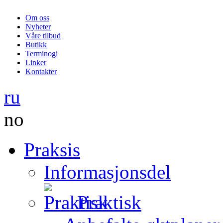
Om oss
Nyheter
Våre tilbud
Butikk
Terminogi
Linker
Kontakter
ru
no
Praksis
Informasjonsdel
Praktisk