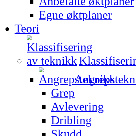
Anbefalte øktplaner
Egne øktplaner
Teori
Klassifiser
Angrepstekn
Grep
Avlevering
Dribling
Skudd