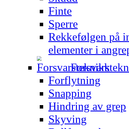
Finte
Sperre
Rekkefølgen på in
elementer i angre
Forsvarstek
Forflytning
Snapping
Hindring av grep
Skyving