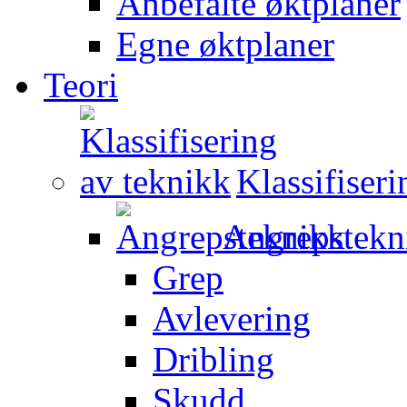
Anbefalte øktplaner
Egne øktplaner
Teori
Klassifiser
Angrepstekn
Grep
Avlevering
Dribling
Skudd