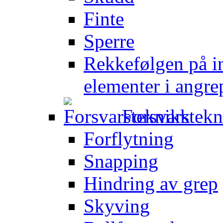
Finte
Sperre
Rekkefølgen på in
elementer i angre
Forsvarstek
Forflytning
Snapping
Hindring av grep
Skyving