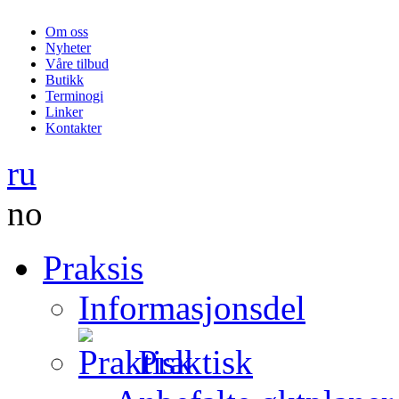
Om oss
Nyheter
Våre tilbud
Butikk
Terminogi
Linker
Kontakter
ru
no
Praksis
Informasjonsdel
Praktisk