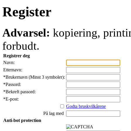
Register
Advarsel:
kopiering, printi
forbudt.
Registrer deg
Navn:
Etternavn:
*
Brukernavn (Minst 3 symboler):
*
Passord:
*
Bekreft passord:
*
E-post:
Godta bruskvilkårene
På lag med
Anti-bot protection