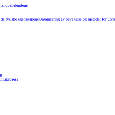
håndballelemtene
Organisering av bevegelse og metoder for utvi
ng
ingsprosess