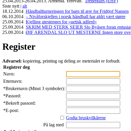
25.04.2013-26.04.2013. Armenia. Yerevan.
Trenerkurs (EHF)
Siste nytt |
alt
18.12.2014
Håndballturneringen for barn til ære for Fridtjof Nansen
06.10.2014
– Nivåforskjellen i norsk håndball har aldri vært større
25.09.2014
Kjelling utestenges for «uetisk adferd»
25.09.2014
SKRIM MED STERK SEIER Slo Byåsen foran entusiasti
25.09.2014
ØIF ARENDAL SLO UT MESTERNE Ingen store overras
Register
Advarsel:
kopiering, printing og deling av meterialet er forbudt.
Registrer deg
Navn:
Etternavn:
*
Brukernavn (Minst 3 symboler):
*
Passord:
*
Bekreft passord:
*
E-post:
Godta bruskvilkårene
På lag med