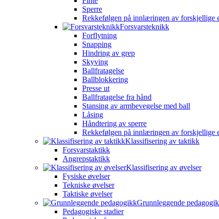
Finte
Sperre
Rekkefølgen på innlæringen av forskjellige 
Forsvarsteknikk
Forflytning
Snapping
Hindring av grep
Skyving
Ballfratagelse
Ballblokkering
Presse ut
Ballfratagelse fra hånd
Stansing av armbevegelse med ball
Låsing
Håndtering av sperre
Rekkefølgen på innlæringen av forskjellige 
Klassifisering av taktikk
Forsvarstaktikk
Angrepstaktikk
Klassifisering av øvelser
Fysiske øvelser
Tekniske øvelser
Taktiske øvelser
Grunnleggende pedagogi
Pedagogiske stadier