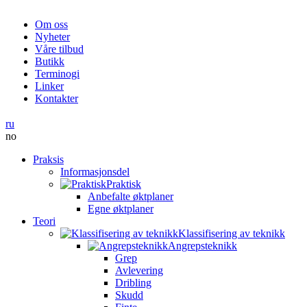
Om oss
Nyheter
Våre tilbud
Butikk
Terminogi
Linker
Kontakter
ru
no
Praksis
Informasjonsdel
Praktisk
Anbefalte øktplaner
Egne øktplaner
Teori
Klassifisering av teknikk
Angrepsteknikk
Grep
Avlevering
Dribling
Skudd