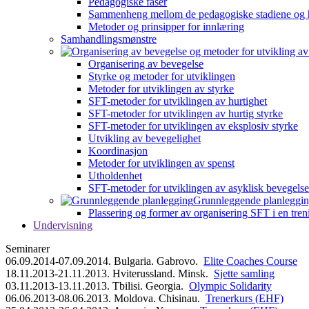
Pedagogiske faser
Sammenheng mellom de pedagogiske stadiene og 
Metoder og prinsipper for innlæring
Samhandlingsmønstre
Organisering av bevegelse
Styrke og metoder for utviklingen
Metoder for utviklingen av styrke
SFT-metoder for utviklingen av hurtighet
SFT-metoder for utviklingen av hurtig styrke
SFT-metoder for utviklingen av eksplosiv styrke
Utvikling av bevegelighet
Koordinasjon
Metoder for utviklingen av spenst
Utholdenhet
SFT-metoder for utviklingen av asyklisk bevegelse
Grunnleggende planleggi
Plassering og former av organisering SFT i en tren
Undervisning
Seminarer
06.09.2014-07.09.2014. Bulgaria. Gabrovo.
Elite Coaches Course
18.11.2013-21.11.2013. Hviterussland. Minsk.
Sjette samling
03.11.2013-13.11.2013. Tbilisi. Georgia.
Olympic Solidarity
06.06.2013-08.06.2013. Moldova. Chisinau.
Trenerkurs (EHF)