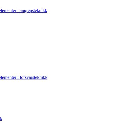
elementer i angrepsteknikk
elementer i forsvarsteknikk
kk