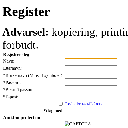
Register
Advarsel:
kopiering, printi
forbudt.
Registrer deg
Navn:
Etternavn:
*
Brukernavn (Minst 3 symboler):
*
Passord:
*
Bekreft passord:
*
E-post:
Godta bruskvilkårene
På lag med
Anti-bot protection