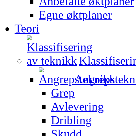
Anbefalte øktplaner
Egne øktplaner
Teori
Klassifiser
Angrepstekn
Grep
Avlevering
Dribling
Skudd