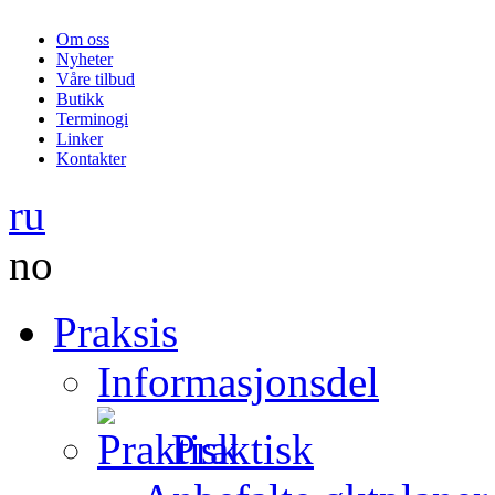
Om oss
Nyheter
Våre tilbud
Butikk
Terminogi
Linker
Kontakter
ru
no
Praksis
Informasjonsdel
Praktisk