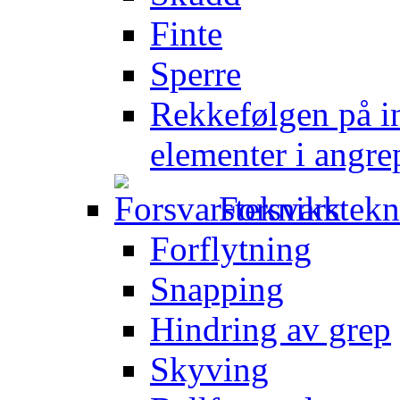
Finte
Sperre
Rekkefølgen på in
elementer i angre
Forsvarstek
Forflytning
Snapping
Hindring av grep
Skyving