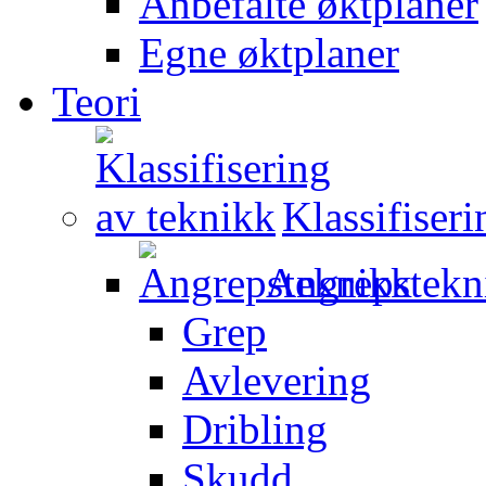
Anbefalte øktplaner
Egne øktplaner
Teori
Klassifiser
Angrepstekn
Grep
Avlevering
Dribling
Skudd