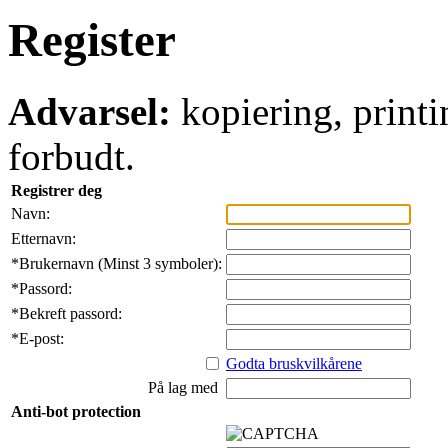
Register
Advarsel:
kopiering, printi
forbudt.
Registrer deg
Navn:
Etternavn:
*
Brukernavn (Minst 3 symboler):
*
Passord:
*
Bekreft passord:
*
E-post:
Godta bruskvilkårene
På lag med
Anti-bot protection