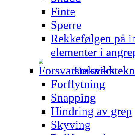
Finte
Sperre
Rekkefølgen på in
elementer i angre
Forsvarstek
Forflytning
Snapping
Hindring av grep
Skyving