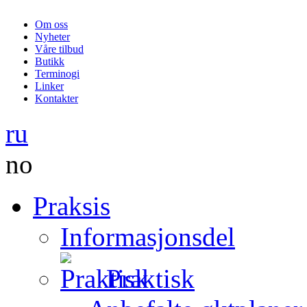
Om oss
Nyheter
Våre tilbud
Butikk
Terminogi
Linker
Kontakter
ru
no
Praksis
Informasjonsdel
Praktisk