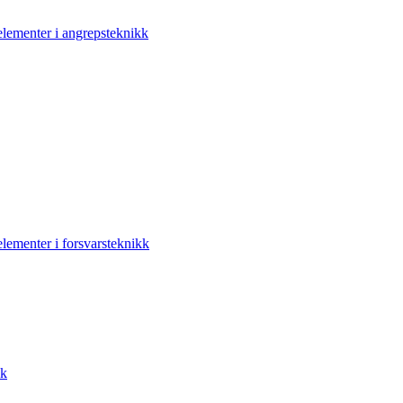
elementer i angrepsteknikk
elementer i forsvarsteknikk
kk