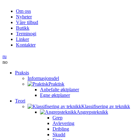
Om oss
Nyheter
Våre tilbud
Butikk
Terminogi
Linker
Kontakter
ru
no
Praksis
Informasjonsdel
Praktisk
Anbefalte øktplaner
Egne øktplaner
Teori
Klassifisering av teknikk
Angrepsteknikk
Grep
Avlevering
Dribling
Skudd