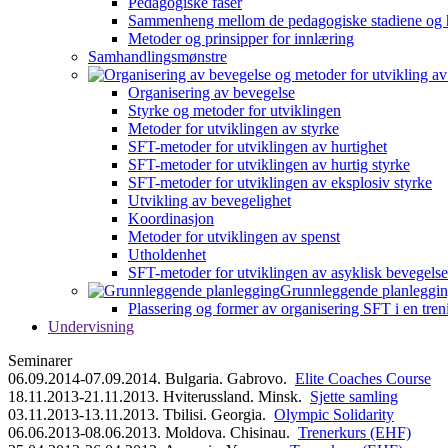
Pedagogiske faser
Sammenheng mellom de pedagogiske stadiene og 
Metoder og prinsipper for innlæring
Samhandlingsmønstre
Organisering av bevegelse
Styrke og metoder for utviklingen
Metoder for utviklingen av styrke
SFT-metoder for utviklingen av hurtighet
SFT-metoder for utviklingen av hurtig styrke
SFT-metoder for utviklingen av eksplosiv styrke
Utvikling av bevegelighet
Koordinasjon
Metoder for utviklingen av spenst
Utholdenhet
SFT-metoder for utviklingen av asyklisk bevegelse
Grunnleggende planleggi
Plassering og former av organisering SFT i en tren
Undervisning
Seminarer
06.09.2014-07.09.2014. Bulgaria. Gabrovo.
Elite Coaches Course
18.11.2013-21.11.2013. Hviterussland. Minsk.
Sjette samling
03.11.2013-13.11.2013. Tbilisi. Georgia.
Olympic Solidarity
06.06.2013-08.06.2013. Moldova. Chisinau.
Trenerkurs (EHF)