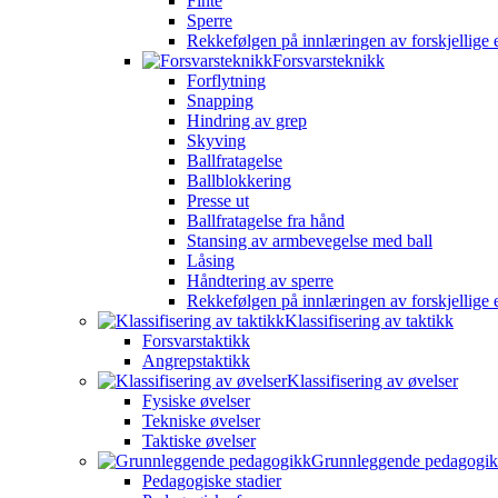
Finte
Sperre
Rekkefølgen på innlæringen av forskjellige 
Forsvarsteknikk
Forflytning
Snapping
Hindring av grep
Skyving
Ballfratagelse
Ballblokkering
Presse ut
Ballfratagelse fra hånd
Stansing av armbevegelse med ball
Låsing
Håndtering av sperre
Rekkefølgen på innlæringen av forskjellige 
Klassifisering av taktikk
Forsvarstaktikk
Angrepstaktikk
Klassifisering av øvelser
Fysiske øvelser
Tekniske øvelser
Taktiske øvelser
Grunnleggende pedagogi
Pedagogiske stadier