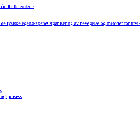
håndballelemtene
Organisering av bevegelse og metoder for utvi
ng
ingsprosess