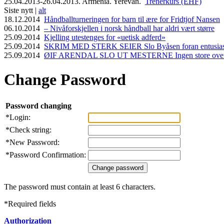
25.04.2013-26.04.2013. Armenia. Yerevan.
Trenerkurs (EHF)
Siste nytt |
alt
18.12.2014
Håndballturneringen for barn til ære for Fridtjof Nansen
06.10.2014
– Nivåforskjellen i norsk håndball har aldri vært større
25.09.2014
Kjelling utestenges for «uetisk adferd»
25.09.2014
SKRIM MED STERK SEIER Slo Byåsen foran entusiasti
25.09.2014
ØIF ARENDAL SLO UT MESTERNE Ingen store overras
Change Password
Password changing
*
Login:
*
Check string:
*
New Password:
*
Password Confirmation:
The password must contain at least 6 characters.
*
Required fields
Authorization