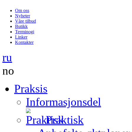
Om oss
Nyheter
Våre tilbud
Butikk
Terminogi
Linker
Kontakter
ru
no
Praksis
Informasjonsdel
Praktisk