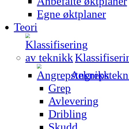
Anbefalte øktplaner
Egne øktplaner
Teori
Klassifiser
Angrepstekn
Grep
Avlevering
Dribling
Skudd