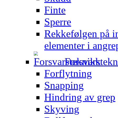
Finte
Sperre
Rekkefølgen på in
elementer i angre
Forsvarstek
Forflytning
Snapping
Hindring av grep
Skyving