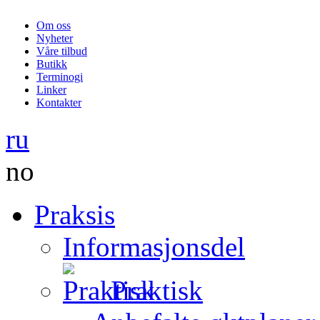
Om oss
Nyheter
Våre tilbud
Butikk
Terminogi
Linker
Kontakter
ru
no
Praksis
Informasjonsdel
Praktisk