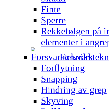
Finte
Sperre
Rekkefølgen på in
elementer i angre
Forsvarstek
Forflytning
Snapping
Hindring av grep
Skyving