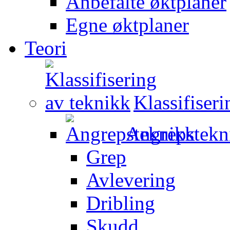
Anbefalte øktplaner
Egne øktplaner
Teori
Klassifiser
Angrepstekn
Grep
Avlevering
Dribling
Skudd