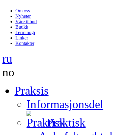
Om oss
Nyheter
Våre tilbud
Butikk
Terminogi
Linker
Kontakter
ru
no
Praksis
Informasjonsdel
Praktisk