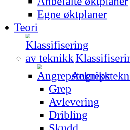
Anbefalte øktplaner
Egne øktplaner
Teori
Klassifiser
Angrepstekn
Grep
Avlevering
Dribling
Skudd