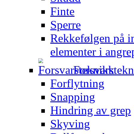
Finte
Sperre
Rekkefølgen på in
elementer i angre
Forsvarstek
Forflytning
Snapping
Hindring av grep
Skyving