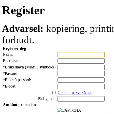
Register
Advarsel:
kopiering, printi
forbudt.
Registrer deg
Navn:
Etternavn:
*
Brukernavn (Minst 3 symboler):
*
Passord:
*
Bekreft passord:
*
E-post:
Godta bruskvilkårene
På lag med
Anti-bot protection