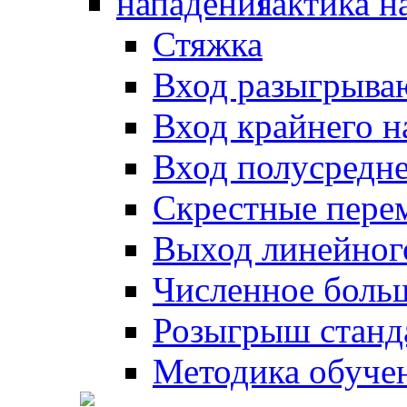
Тактика н
Стяжка
Вход разыгрыва
Вход крайнего 
Вход полусредн
Скрестные пере
Выход линейног
Численное боль
Розыгрыш станд
Методика обуче