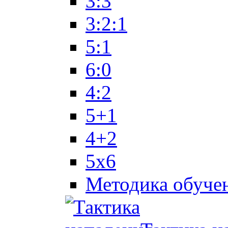
3:3
3:2:1
5:1
6:0
4:2
5+1
4+2
5x6
Методика обуче