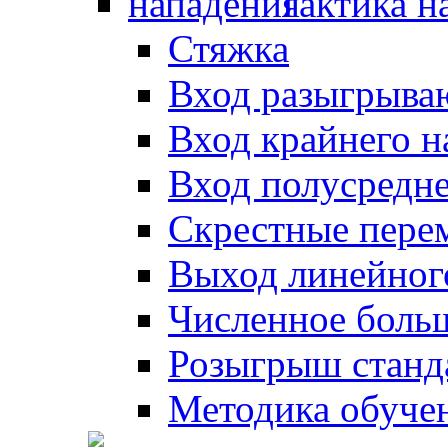
Тактика н
Стяжка
Вход разыгрыва
Вход крайнего 
Вход полусредн
Скрестные пере
Выход линейног
Численное боль
Розыгрыш станд
Методика обуче