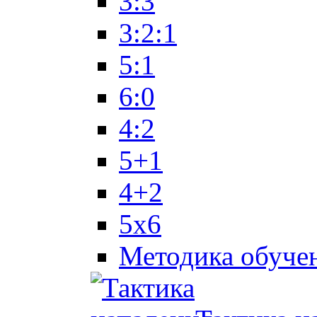
3:3
3:2:1
5:1
6:0
4:2
5+1
4+2
5x6
Методика обуче