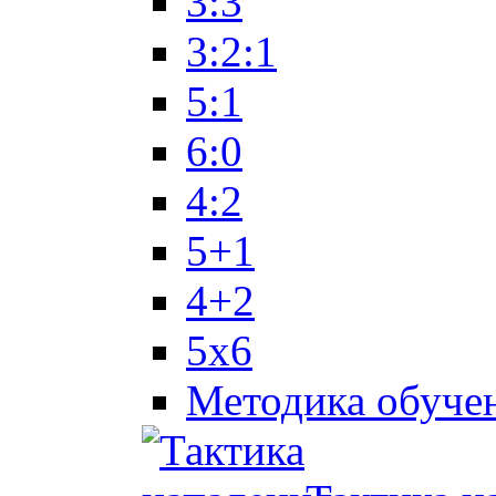
3:3
3:2:1
5:1
6:0
4:2
5+1
4+2
5x6
Методика обуче