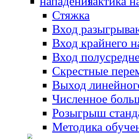
Тактика н
Стяжка
Вход разыгрыва
Вход крайнего 
Вход полусредн
Скрестные пере
Выход линейног
Численное боль
Розыгрыш станд
Методика обуче