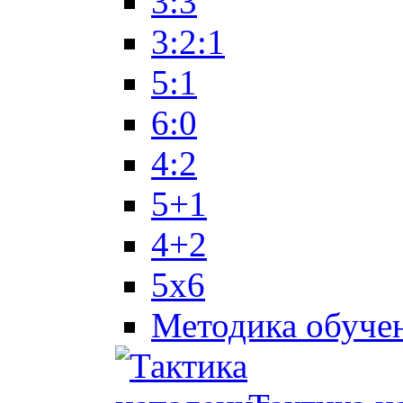
3:3
3:2:1
5:1
6:0
4:2
5+1
4+2
5x6
Методика обуче