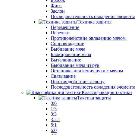
Бросок
Финт
Заслон
Последовательность овладения элемент
Техника защиты
Перемещение
Перехват
Противодействие овладению мячом
Сопровождение
Выбивание мяча
Блокирование мяча
Выталкивание
Выбивание мяча из рук
Остановка движения руки с мячом
Связывание
Противодействие заслону
Последовательность овладения элемент
Классификация тактики
Тактика защиты
0:6
1:5
3:3
3:2:1
5:1
6:0