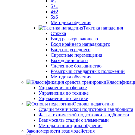
4:2
5+1
4+2
5x6
Методика обучения
Тактика нападения
Стяжка
Вход разыгрывающего
Вход крайнего нападающего
Вход полусреднего
Скрестные перемещения
Выход линейного
Численное большинство
Розыгрыш стандартных положений
Методика обучения
Классификаци
Упражнения по физике
Упражнения по технике
Упражнения по тактике
Основы педагогики
Стадии технической подготовки гандболиста
Фазы технической подготовки гандболиста
Взаимосвязь стадий с элементами
Методы и принципы обучения
Закономерности взаимодействия