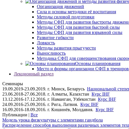
Организация движений
Сила и основы методики её воспитания
Методы силовой подготовки
Методы СФП для развития быстроты движен
Методы СФП для развития быстрой силы
Методы СФП для развития взрывной силы
Развитие гибкости
Ловкость
Методы развития прыгучести
Выносливость
Методика СФП для совершенствования скоро
Основы планирования
Место и формы организации СФП в трениров
Лекционный раздел
Семинары
19.09.2019-23.09.2019. г. Минск, Беларусь
Национальной степен
23.06.2018-27.06.2018. г. Алматы, Казахстан
Курс IHF
13.12.2016-17.12.2016. г. Наманган, Узбекистан
Курс IHF
24.09.2016-25.09.2016. г. Рига, Латвия.
Курс IHF
16.09.2016-18.09.2016. г. Кишинёв, Молдавия.
Курс IHF
Публикации |
Все
Модель урока физкультуры с элементами гандбола
Распределение способов выполнения различных элементов техн