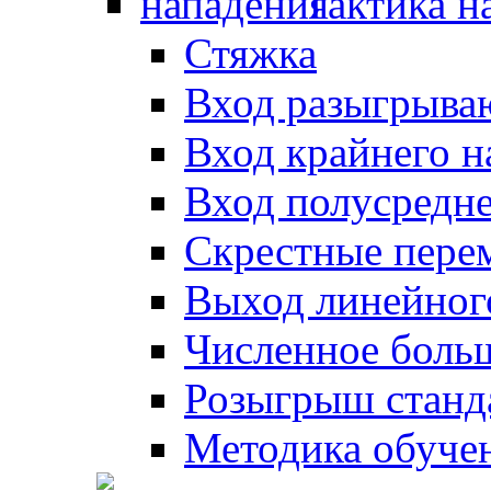
Тактика н
Стяжка
Вход разыгрыва
Вход крайнего 
Вход полусредн
Скрестные пере
Выход линейног
Численное боль
Розыгрыш станд
Методика обуче