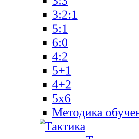
3:3
3:2:1
5:1
6:0
4:2
5+1
4+2
5x6
Методика обуче