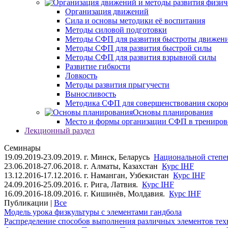
Организация движений
Сила и основы методики её воспитания
Методы силовой подготовки
Методы СФП для развития быстроты движен
Методы СФП для развития быстрой силы
Методы СФП для развития взрывной силы
Развитие гибкости
Ловкость
Методы развития прыгучести
Выносливость
Методика СФП для совершенствования скоро
Основы планирования
Место и формы организации СФП в трениров
Лекционный раздел
Семинары
19.09.2019-23.09.2019. г. Минск, Беларусь
Национальной степен
23.06.2018-27.06.2018. г. Алматы, Казахстан
Курс IHF
13.12.2016-17.12.2016. г. Наманган, Узбекистан
Курс IHF
24.09.2016-25.09.2016. г. Рига, Латвия.
Курс IHF
16.09.2016-18.09.2016. г. Кишинёв, Молдавия.
Курс IHF
Публикации |
Все
Модель урока физкультуры с элементами гандбола
Распределение способов выполнения различных элементов техн