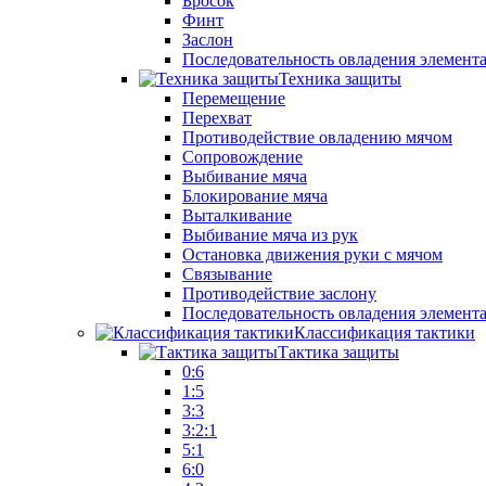
Бросок
Финт
Заслон
Последовательность овладения элемент
Техника защиты
Перемещение
Перехват
Противодействие овладению мячом
Сопровождение
Выбивание мяча
Блокирование мяча
Выталкивание
Выбивание мяча из рук
Остановка движения руки с мячом
Связывание
Противодействие заслону
Последовательность овладения элемент
Классификация тактики
Тактика защиты
0:6
1:5
3:3
3:2:1
5:1
6:0