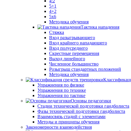
4:2
5+1
4+2
5x6
Методика обучения
Тактика нападения
Стяжка
Вход разыгрывающего
Вход крайнего нападающего
Вход полусреднего
Скрестные перемещения
Выход линейного
Численное большинство
Розыгрыш стандартных положений
Методика обучения
Классификаци
Упражнения по физике
Упражнения по технике
Упражнения по тактике
Основы педагогики
Стадии технической подготовки гандболиста
Фазы технической подготовки гандболиста
Взаимосвязь стадий с элементами
Методы и принципы обучения
Закономерности взаимодействия