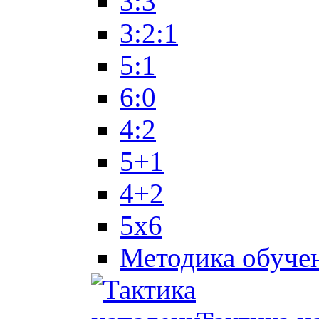
3:3
3:2:1
5:1
6:0
4:2
5+1
4+2
5x6
Методика обуче