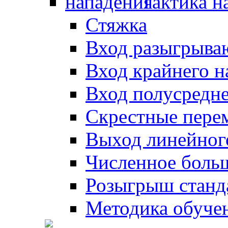
Тактика н
Стяжка
Вход разыгрыва
Вход крайнего 
Вход полусредн
Скрестные пере
Выход линейног
Численное боль
Розыгрыш станд
Методика обуче