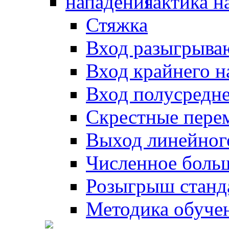
Тактика н
Стяжка
Вход разыгрыва
Вход крайнего 
Вход полусредн
Скрестные пере
Выход линейног
Численное боль
Розыгрыш станд
Методика обуче