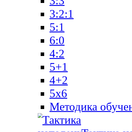
3:3
3:2:1
5:1
6:0
4:2
5+1
4+2
5x6
Методика обуче