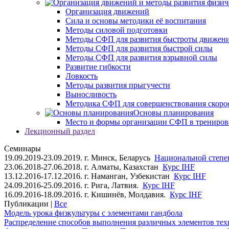
Организация движений
Сила и основы методики её воспитания
Методы силовой подготовки
Методы СФП для развития быстроты движен
Методы СФП для развития быстрой силы
Методы СФП для развития взрывной силы
Развитие гибкости
Ловкость
Методы развития прыгучести
Выносливость
Методика СФП для совершенствования скоро
Основы планирования
Место и формы организации СФП в трениров
Лекционный раздел
Семинары
19.09.2019-23.09.2019. г. Минск, Беларусь
Национальной степен
23.06.2018-27.06.2018. г. Алматы, Казахстан
Курс IHF
13.12.2016-17.12.2016. г. Наманган, Узбекистан
Курс IHF
24.09.2016-25.09.2016. г. Рига, Латвия.
Курс IHF
16.09.2016-18.09.2016. г. Кишинёв, Молдавия.
Курс IHF
Публикации |
Все
Модель урока физкультуры с элементами гандбола
Распределение способов выполнения различных элементов техн