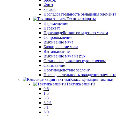
Бросок
Финт
Заслон
Последовательность овладения элемент
Техника защиты
Перемещение
Перехват
Противодействие овладению мячом
Сопровождение
Выбивание мяча
Блокирование мяча
Выталкивание
Выбивание мяча из рук
Остановка движения руки с мячом
Связывание
Противодействие заслону
Последовательность овладения элемент
Классификация тактики
Тактика защиты
0:6
1:5
3:3
3:2:1
5:1
6:0