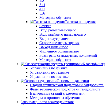
4:2
5+1
4+2
5x6
Методика обучения
Тактика нападения
Стяжка
Вход разыгрывающего
Вход крайнего нападающего
Вход полусреднего
Скрестные перемещения
Выход линейного
Численное большинство
Розыгрыш стандартных положений
Методика обучения
Классификаци
Упражнения по физике
Упражнения по технике
Упражнения по тактике
Основы педагогики
Стадии технической подготовки гандболиста
Фазы технической подготовки гандболиста
Взаимосвязь стадий с элементами
Методы и принципы обучения
Закономерности взаимодействия