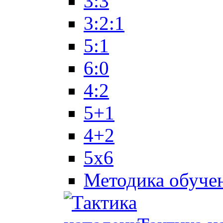
3:3
3:2:1
5:1
6:0
4:2
5+1
4+2
5x6
Методика обуче