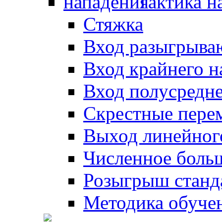
Тактика н
Стяжка
Вход разыгрыва
Вход крайнего 
Вход полусредн
Скрестные пере
Выход линейног
Численное боль
Розыгрыш станд
Методика обуче