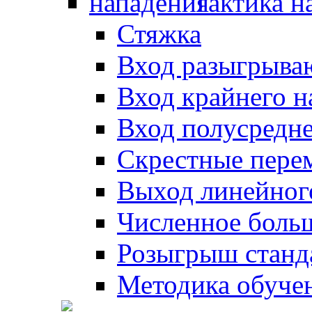
Тактика н
Стяжка
Вход разыгрыва
Вход крайнего 
Вход полусредн
Скрестные пере
Выход линейног
Численное боль
Розыгрыш станд
Методика обуче