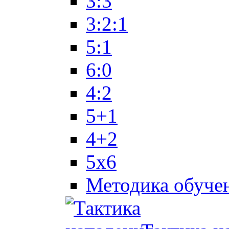
3:3
3:2:1
5:1
6:0
4:2
5+1
4+2
5x6
Методика обуче