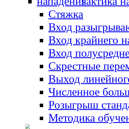
Тактика н
Стяжка
Вход разыгрыва
Вход крайнего 
Вход полусредн
Скрестные пере
Выход линейног
Численное боль
Розыгрыш станд
Методика обуче