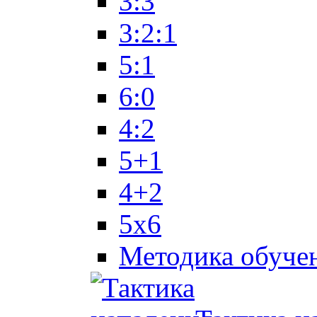
3:3
3:2:1
5:1
6:0
4:2
5+1
4+2
5x6
Методика обуче