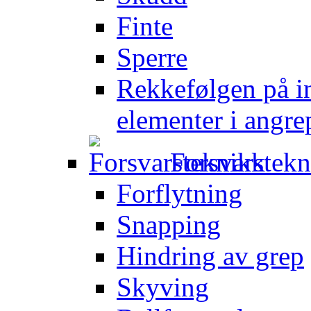
Finte
Sperre
Rekkefølgen på in
elementer i angre
Forsvarstek
Forflytning
Snapping
Hindring av grep
Skyving