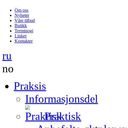
Om oss
Nyheter
Våre tilbud
Butikk
Terminogi
Linker
Kontakter
ru
no
Praksis
Informasjonsdel
Praktisk