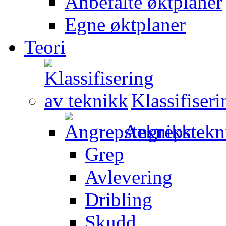
Anbefalte øktplaner
Egne øktplaner
Teori
Klassifiser
Angrepstekn
Grep
Avlevering
Dribling
Skudd