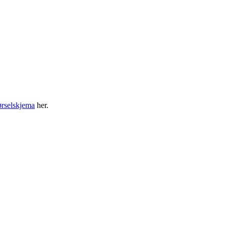
ørselskjema
her.