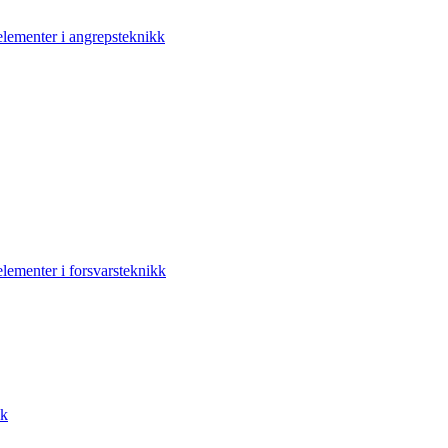
elementer i angrepsteknikk
elementer i forsvarsteknikk
kk