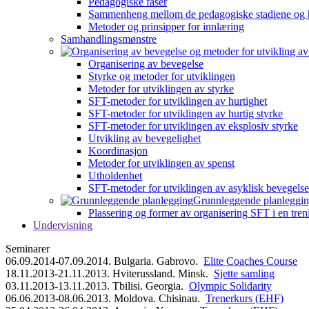
Pedagogiske faser
Sammenheng mellom de pedagogiske stadiene og 
Metoder og prinsipper for innlæring
Samhandlingsmønstre
Organisering av bevegelse
Styrke og metoder for utviklingen
Metoder for utviklingen av styrke
SFT-metoder for utviklingen av hurtighet
SFT-metoder for utviklingen av hurtig styrke
SFT-metoder for utviklingen av eksplosiv styrke
Utvikling av bevegelighet
Koordinasjon
Metoder for utviklingen av spenst
Utholdenhet
SFT-metoder for utviklingen av asyklisk bevegelse
Grunnleggende planleggi
Plassering og former av organisering SFT i en tren
Undervisning
Seminarer
06.09.2014-07.09.2014. Bulgaria. Gabrovo.
Elite Coaches Course
18.11.2013-21.11.2013. Hviterussland. Minsk.
Sjette samling
03.11.2013-13.11.2013. Tbilisi. Georgia.
Olympic Solidarity
06.06.2013-08.06.2013. Moldova. Chisinau.
Trenerkurs (EHF)