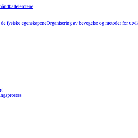
håndballelemtene
Organisering av bevegelse og metoder for utvi
ng
ingsprosess