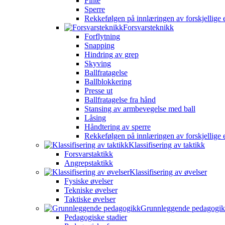
Finte
Sperre
Rekkefølgen på innlæringen av forskjellige 
Forsvarsteknikk
Forflytning
Snapping
Hindring av grep
Skyving
Ballfratagelse
Ballblokkering
Presse ut
Ballfratagelse fra hånd
Stansing av armbevegelse med ball
Låsing
Håndtering av sperre
Rekkefølgen på innlæringen av forskjellige 
Klassifisering av taktikk
Forsvarstaktikk
Angrepstaktikk
Klassifisering av øvelser
Fysiske øvelser
Tekniske øvelser
Taktiske øvelser
Grunnleggende pedagogi
Pedagogiske stadier