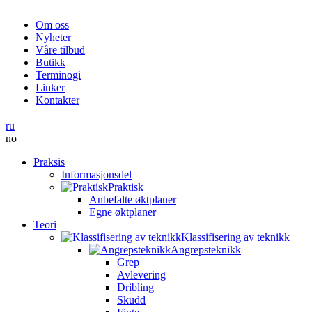
Om oss
Nyheter
Våre tilbud
Butikk
Terminogi
Linker
Kontakter
ru
no
Praksis
Informasjonsdel
Praktisk
Anbefalte øktplaner
Egne øktplaner
Teori
Klassifisering av teknikk
Angrepsteknikk
Grep
Avlevering
Dribling
Skudd