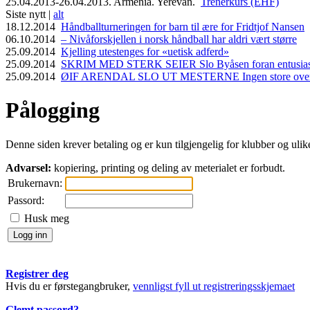
25.04.2013-26.04.2013. Armenia. Yerevan.
Trenerkurs (EHF)
Siste nytt |
alt
18.12.2014
Håndballturneringen for barn til ære for Fridtjof Nansen
06.10.2014
– Nivåforskjellen i norsk håndball har aldri vært større
25.09.2014
Kjelling utestenges for «uetisk adferd»
25.09.2014
SKRIM MED STERK SEIER Slo Byåsen foran entusiasti
25.09.2014
ØIF ARENDAL SLO UT MESTERNE Ingen store overras
Pålogging
Denne siden krever betaling og er kun tilgjengelig for klubber og ulike 
Advarsel:
kopiering, printing og deling av meterialet er forbudt.
Brukernavn:
Passord:
Husk meg
Registrer deg
Hvis du er førstegangbruker,
vennligst fyll ut registreringsskjemaet
Glemt passord?