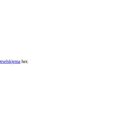
ørselskjema
her.