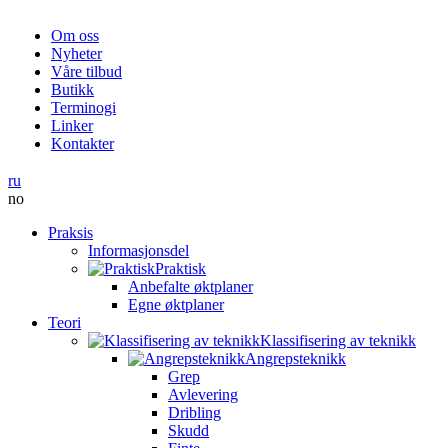
Om oss
Nyheter
Våre tilbud
Butikk
Terminogi
Linker
Kontakter
ru
no
Praksis
Informasjonsdel
Praktisk
Anbefalte øktplaner
Egne øktplaner
Teori
Klassifisering av teknikk
Angrepsteknikk
Grep
Avlevering
Dribling
Skudd