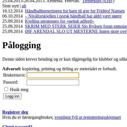
25.04.2013-26.04.2013. Armenia. Yerevan.
Trenerkurs (EHF)
Siste nytt |
alt
18.12.2014
Håndballturneringen for barn til ære for Fridtjof Nansen
06.10.2014
– Nivåforskjellen i norsk håndball har aldri vært større
25.09.2014
Kjelling utestenges for «uetisk adferd»
25.09.2014
SKRIM MED STERK SEIER Slo Byåsen foran entusiasti
25.09.2014
ØIF ARENDAL SLO UT MESTERNE Ingen store overras
Pålogging
Denne siden krever betaling og er kun tilgjengelig for klubber og ulike 
Advarsel:
kopiering, printing og deling av meterialet er forbudt.
Brukernavn:
Passord:
Husk meg
Registrer deg
Hvis du er førstegangbruker,
vennligst fyll ut registreringsskjemaet
Glemt passord?