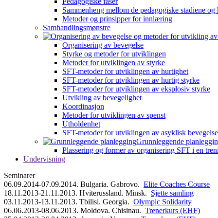
Pedagogiske faser
Sammenheng mellom de pedagogiske stadiene og 
Metoder og prinsipper for innlæring
Samhandlingsmønstre
Organisering av bevegelse
Styrke og metoder for utviklingen
Metoder for utviklingen av styrke
SFT-metoder for utviklingen av hurtighet
SFT-metoder for utviklingen av hurtig styrke
SFT-metoder for utviklingen av eksplosiv styrke
Utvikling av bevegelighet
Koordinasjon
Metoder for utviklingen av spenst
Utholdenhet
SFT-metoder for utviklingen av asyklisk bevegelse
Grunnleggende planleggi
Plassering og former av organisering SFT i en tren
Undervisning
Seminarer
06.09.2014-07.09.2014. Bulgaria. Gabrovo.
Elite Coaches Course
18.11.2013-21.11.2013. Hviterussland. Minsk.
Sjette samling
03.11.2013-13.11.2013. Tbilisi. Georgia.
Olympic Solidarity
06.06.2013-08.06.2013. Moldova. Chisinau.
Trenerkurs (EHF)