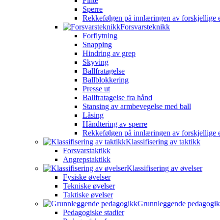
Finte
Sperre
Rekkefølgen på innlæringen av forskjellige 
Forsvarsteknikk
Forflytning
Snapping
Hindring av grep
Skyving
Ballfratagelse
Ballblokkering
Presse ut
Ballfratagelse fra hånd
Stansing av armbevegelse med ball
Låsing
Håndtering av sperre
Rekkefølgen på innlæringen av forskjellige 
Klassifisering av taktikk
Forsvarstaktikk
Angrepstaktikk
Klassifisering av øvelser
Fysiske øvelser
Tekniske øvelser
Taktiske øvelser
Grunnleggende pedagogi
Pedagogiske stadier