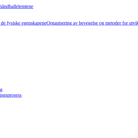
håndballelemtene
Organisering av bevegelse og metoder for utvi
ng
ingsprosess