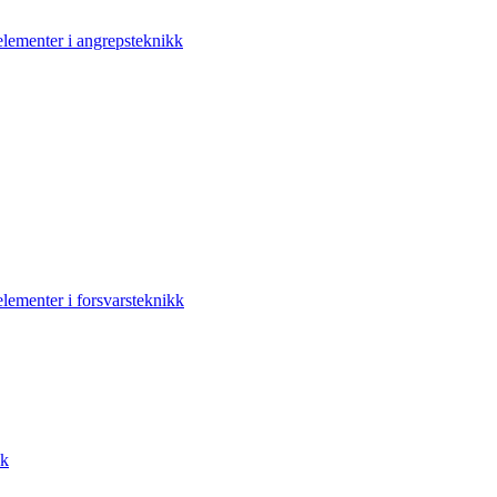
elementer i angrepsteknikk
elementer i forsvarsteknikk
kk