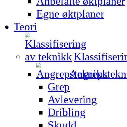
Anbefalte øktplaner
Egne øktplaner
Teori
Klassifiser
Angrepstekn
Grep
Avlevering
Dribling
Skudd