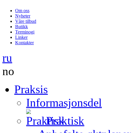
Om oss
Nyheter
Våre tilbud
Butikk
Terminogi
Linker
Kontakter
ru
no
Praksis
Informasjonsdel
Praktisk