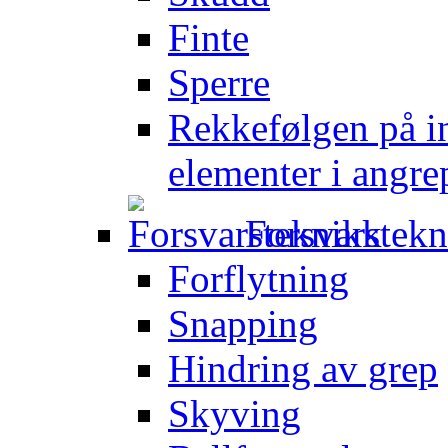
Finte
Sperre
Rekkefølgen på in
elementer i angre
Forsvarstek
Forflytning
Snapping
Hindring av grep
Skyving