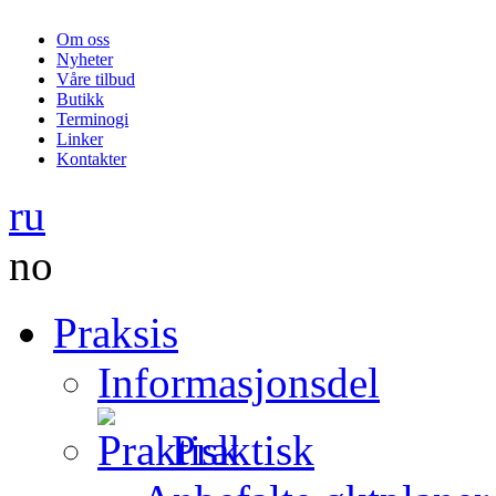
Om oss
Nyheter
Våre tilbud
Butikk
Terminogi
Linker
Kontakter
ru
no
Praksis
Informasjonsdel
Praktisk