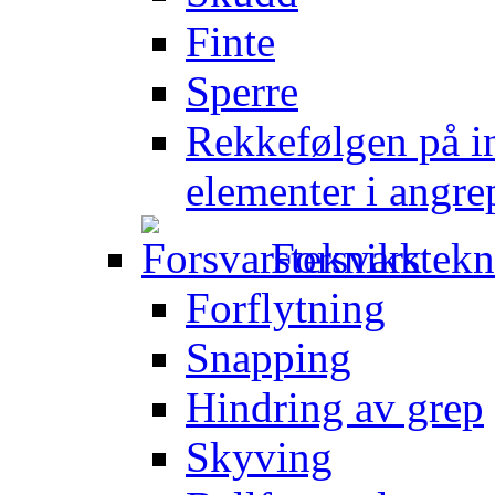
Finte
Sperre
Rekkefølgen på in
elementer i angre
Forsvarstek
Forflytning
Snapping
Hindring av grep
Skyving