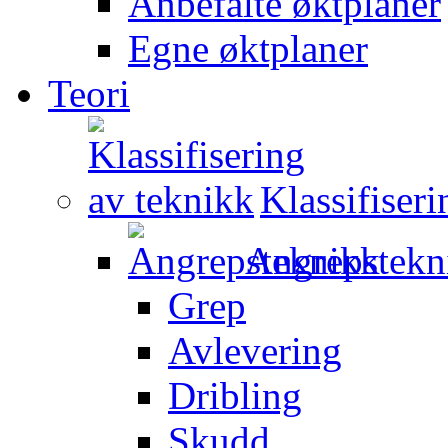
Anbefalte øktplaner
Egne øktplaner
Teori
Klassifiser
Angrepstekn
Grep
Avlevering
Dribling
Skudd