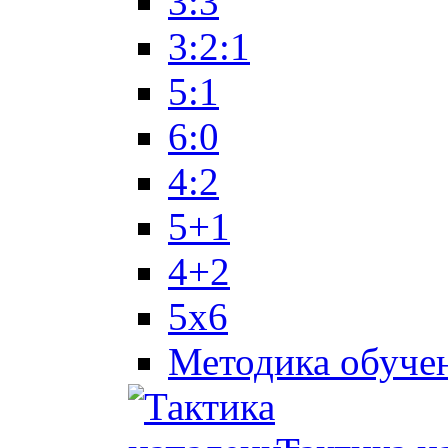
3:3
3:2:1
5:1
6:0
4:2
5+1
4+2
5x6
Методика обуче