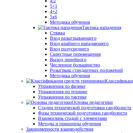
4:2
5+1
4+2
5x6
Методика обучения
Тактика нападения
Стяжка
Вход разыгрывающего
Вход крайнего нападающего
Вход полусреднего
Скрестные перемещения
Выход линейного
Численное большинство
Розыгрыш стандартных положений
Методика обучения
Классификаци
Упражнения по физике
Упражнения по технике
Упражнения по тактике
Основы педагогики
Стадии технической подготовки гандболиста
Фазы технической подготовки гандболиста
Взаимосвязь стадий с элементами
Методы и принципы обучения
Закономерности взаимодействия