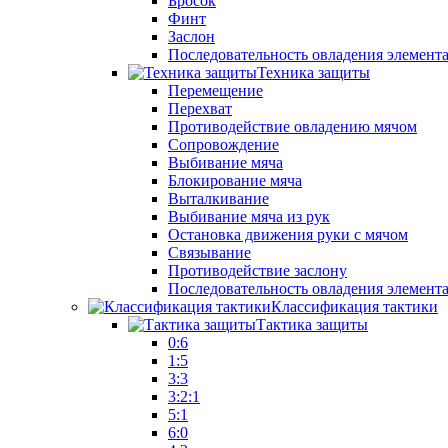
Бросок
Финт
Заслон
Последовательность овладения элемент
Техника защиты
Перемещение
Перехват
Противодействие овладению мячом
Сопровождение
Выбивание мяча
Блокирование мяча
Выталкивание
Выбивание мяча из рук
Остановка движения руки с мячом
Связывание
Противодействие заслону
Последовательность овладения элемент
Классификация тактики
Тактика защиты
0:6
1:5
3:3
3:2:1
5:1
6:0