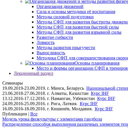
Организация движений
Сила и основы методики её воспитания
Методы силовой подготовки
Методы СФП для развития быстроты движен
Методы СФП для развития быстрой силы
Методы СФП для развития взрывной силы
Развитие гибкости
Ловкость
Методы развития прыгучести
Выносливость
Методика СФП для совершенствования скоро
Основы планирования
Место и формы организации СФП в трениров
Лекционный раздел
Семинары
19.09.2019-23.09.2019. г. Минск, Беларусь
Национальной степен
23.06.2018-27.06.2018. г. Алматы, Казахстан
Курс IHF
13.12.2016-17.12.2016. г. Наманган, Узбекистан
Курс IHF
24.09.2016-25.09.2016. г. Рига, Латвия.
Курс IHF
16.09.2016-18.09.2016. г. Кишинёв, Молдавия.
Курс IHF
Публикации |
Все
Модель урока физкультуры с элементами гандбола
Распределение способов выполнения различных элементов техн