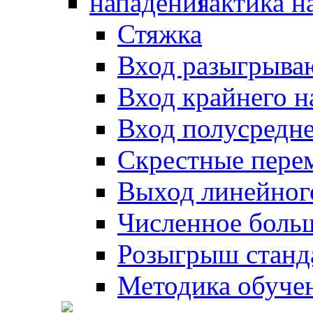
Тактика н
Стяжка
Вход разыгрыва
Вход крайнего 
Вход полусредн
Скрестные пере
Выход линейног
Численное боль
Розыгрыш станд
Методика обуче