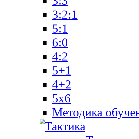
3:3
3:2:1
5:1
6:0
4:2
5+1
4+2
5x6
Методика обуче