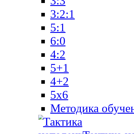
3:3
3:2:1
5:1
6:0
4:2
5+1
4+2
5x6
Методика обуче