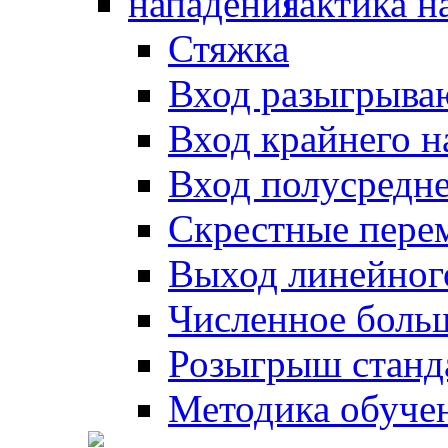
Тактика н
Стяжка
Вход разыгрыва
Вход крайнего 
Вход полусредн
Скрестные пере
Выход линейног
Численное боль
Розыгрыш станд
Методика обуче