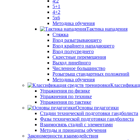
4:2
5+1
4+2
5x6
Методика обучения
Тактика нападения
Стяжка
Вход разыгрывающего
Вход крайнего нападающего
Вход полусреднего
Скрестные перемещения
Выход линейного
Численное большинство
Розыгрыш стандартных положений
Методика обучения
Классификаци
Упражнения по физике
Упражнения по технике
Упражнения по тактике
Основы педагогики
Стадии технической подготовки гандболиста
Фазы технической подготовки гандболиста
Взаимосвязь стадий с элементами
Методы и принципы обучения
Закономерности взаимодействия