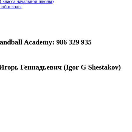
3 класса начальной школы)
ьной школы
ndball Academy: 986 329 935
горь Геннадьевич (Igor G Shestakov)