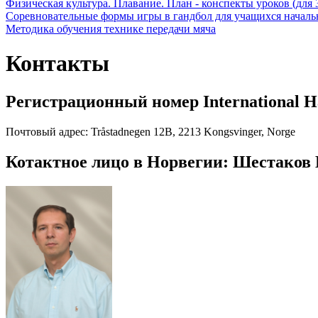
Физическая культура. Плавание. План - конспекты уроков (для 
Соревновательные формы игры в гандбол для учащихся начал
Методика обучения технике передачи мяча
Контакты
Регистрационный номер International Ha
Почтовый адрес: Tråstadnegen 12B, 2213 Kongsvinger, Norge
Котактное лицо в Норвегии: Шестаков И