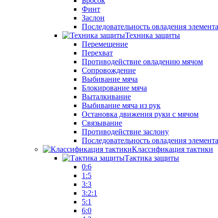
Бросок
Финт
Заслон
Последовательность овладения элемент
Техника защиты
Перемещение
Перехват
Противодействие овладению мячом
Сопровождение
Выбивание мяча
Блокирование мяча
Выталкивание
Выбивание мяча из рук
Остановка движения руки с мячом
Связывание
Противодействие заслону
Последовательность овладения элемент
Классификация тактики
Тактика защиты
0:6
1:5
3:3
3:2:1
5:1
6:0