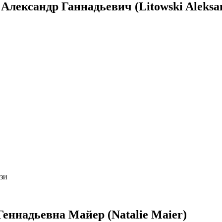
лександр Ганнадьевич (Litowski Aleksa
язи
еннадьевна Майер (Natalie Maier)