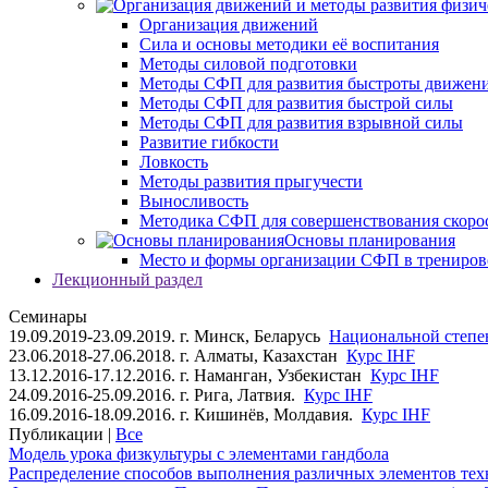
Организация движений
Сила и основы методики её воспитания
Методы силовой подготовки
Методы СФП для развития быстроты движен
Методы СФП для развития быстрой силы
Методы СФП для развития взрывной силы
Развитие гибкости
Ловкость
Методы развития прыгучести
Выносливость
Методика СФП для совершенствования скоро
Основы планирования
Место и формы организации СФП в трениров
Лекционный раздел
Семинары
19.09.2019-23.09.2019. г. Минск, Беларусь
Национальной степен
23.06.2018-27.06.2018. г. Алматы, Казахстан
Курс IHF
13.12.2016-17.12.2016. г. Наманган, Узбекистан
Курс IHF
24.09.2016-25.09.2016. г. Рига, Латвия.
Курс IHF
16.09.2016-18.09.2016. г. Кишинёв, Молдавия.
Курс IHF
Публикации |
Все
Модель урока физкультуры с элементами гандбола
Распределение способов выполнения различных элементов техн