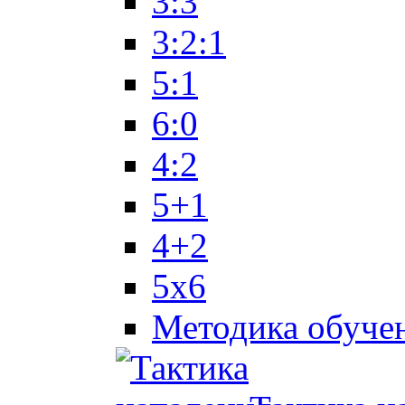
3:3
3:2:1
5:1
6:0
4:2
5+1
4+2
5x6
Методика обуче