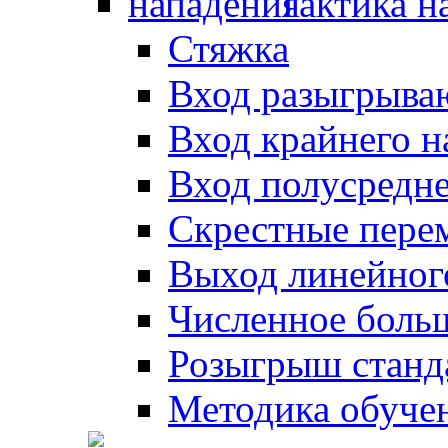
Тактика н
Стяжка
Вход разыгрыва
Вход крайнего 
Вход полусредн
Скрестные пере
Выход линейног
Численное боль
Розыгрыш станд
Методика обуче