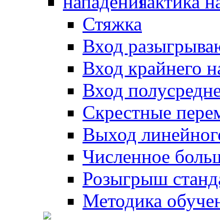
Тактика н
Стяжка
Вход разыгрыва
Вход крайнего 
Вход полусредн
Скрестные пере
Выход линейног
Численное боль
Розыгрыш станд
Методика обуче