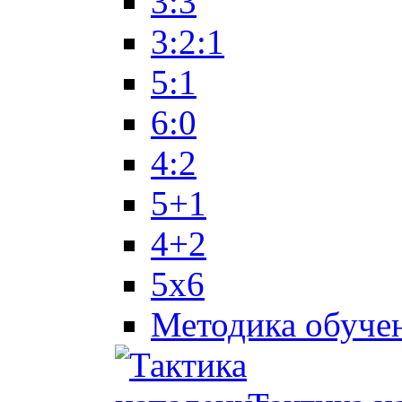
3:3
3:2:1
5:1
6:0
4:2
5+1
4+2
5x6
Методика обуче