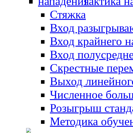
Тактика н
Стяжка
Вход разыгрыва
Вход крайнего 
Вход полусредн
Скрестные пере
Выход линейног
Численное боль
Розыгрыш станд
Методика обуче