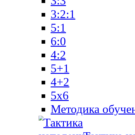
3:3
3:2:1
5:1
6:0
4:2
5+1
4+2
5x6
Методика обуче