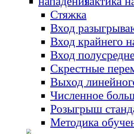
Тактика н
Стяжка
Вход разыгрыва
Вход крайнего 
Вход полусредн
Скрестные пере
Выход линейног
Численное боль
Розыгрыш станд
Методика обуче