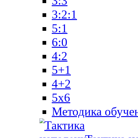
3:3
3:2:1
5:1
6:0
4:2
5+1
4+2
5x6
Методика обуче