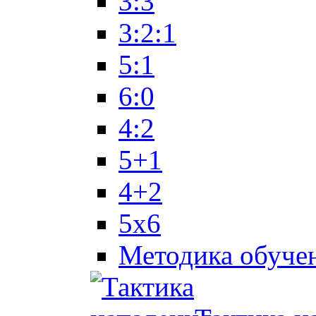
3:3
3:2:1
5:1
6:0
4:2
5+1
4+2
5x6
Методика обуче