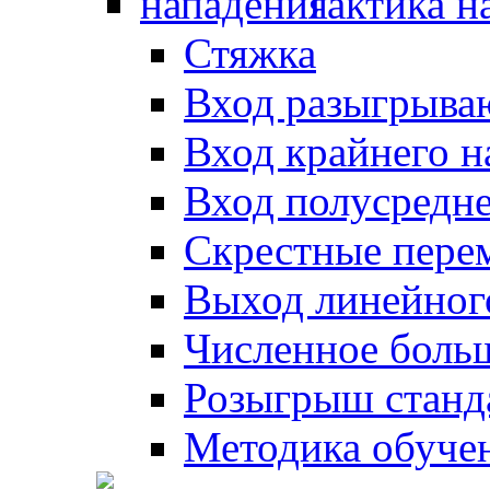
Тактика н
Стяжка
Вход разыгрыва
Вход крайнего 
Вход полусредн
Скрестные пере
Выход линейног
Численное боль
Розыгрыш станд
Методика обуче