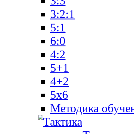
3:3
3:2:1
5:1
6:0
4:2
5+1
4+2
5x6
Методика обуче