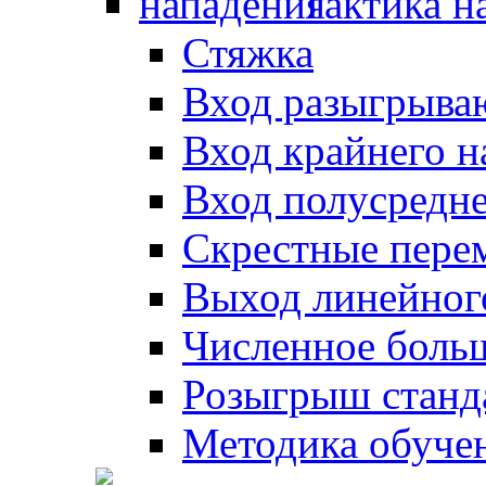
Тактика н
Стяжка
Вход разыгрыва
Вход крайнего 
Вход полусредн
Скрестные пере
Выход линейног
Численное боль
Розыгрыш станд
Методика обуче