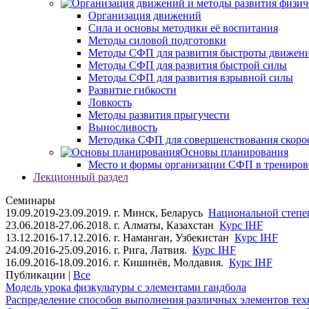
Организация движений
Сила и основы методики её воспитания
Методы силовой подготовки
Методы СФП для развития быстроты движен
Методы СФП для развития быстрой силы
Методы СФП для развития взрывной силы
Развитие гибкости
Ловкость
Методы развития прыгучести
Выносливость
Методика СФП для совершенствования скоро
Основы планирования
Место и формы организации СФП в трениров
Лекционный раздел
Семинары
19.09.2019-23.09.2019. г. Минск, Беларусь
Национальной степен
23.06.2018-27.06.2018. г. Алматы, Казахстан
Курс IHF
13.12.2016-17.12.2016. г. Наманган, Узбекистан
Курс IHF
24.09.2016-25.09.2016. г. Рига, Латвия.
Курс IHF
16.09.2016-18.09.2016. г. Кишинёв, Молдавия.
Курс IHF
Публикации |
Все
Модель урока физкультуры с элементами гандбола
Распределение способов выполнения различных элементов техн