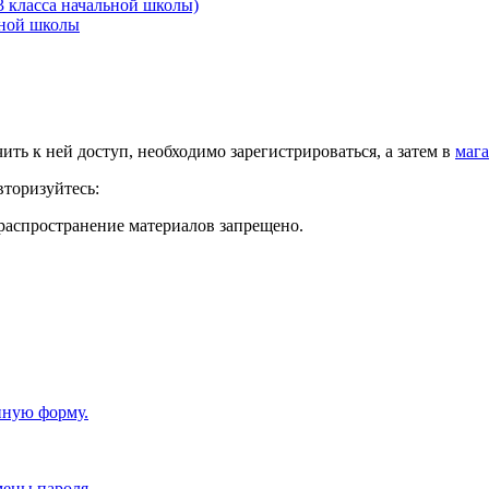
3 класса начальной школы)
ьной школы
чить к ней доступ, необходимо зарегистрироваться, а затем в
мага
вторизуйтесь:
распространение материалов запрещено.
нную форму.
мены пароля.