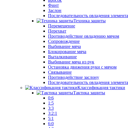
Бросок
Финт
Заслон
Последовательность овладения элемент
Техника защиты
Перемещение
Перехват
Противодействие овладению мячом
Сопровождение
Выбивание мяча
Блокирование мяча
Выталкивание
Выбивание мяча из рук
Остановка движения руки с мячом
Связывание
Противодействие заслону
Последовательность овладения элемент
Классификация тактики
Тактика защиты
0:6
1:5
3:3
3:2:1
5:1
6:0