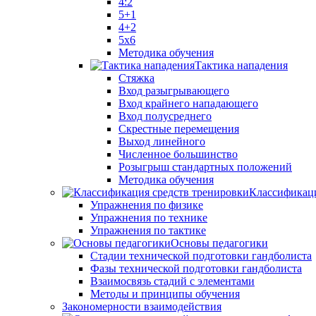
4:2
5+1
4+2
5x6
Методика обучения
Тактика нападения
Стяжка
Вход разыгрывающего
Вход крайнего нападающего
Вход полусреднего
Скрестные перемещения
Выход линейного
Численное большинство
Розыгрыш стандартных положений
Методика обучения
Классификаци
Упражнения по физике
Упражнения по технике
Упражнения по тактике
Основы педагогики
Стадии технической подготовки гандболиста
Фазы технической подготовки гандболиста
Взаимосвязь стадий с элементами
Методы и принципы обучения
Закономерности взаимодействия