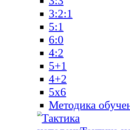
3:3
3:2:1
5:1
6:0
4:2
5+1
4+2
5x6
Методика обуче