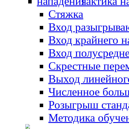
Тактика н
Стяжка
Вход разыгрыва
Вход крайнего 
Вход полусредн
Скрестные пере
Выход линейног
Численное боль
Розыгрыш станд
Методика обуче