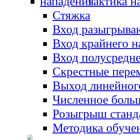
Тактика н
Стяжка
Вход разыгрыва
Вход крайнего 
Вход полусредн
Скрестные пере
Выход линейног
Численное боль
Розыгрыш станд
Методика обуче