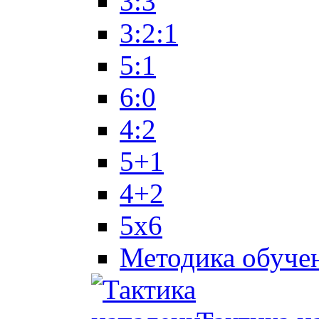
3:3
3:2:1
5:1
6:0
4:2
5+1
4+2
5x6
Методика обуче