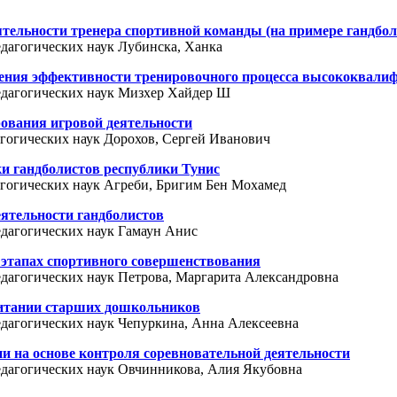
ельности тренера спортивной команды (на примере гандбол
едагогических наук Лубинска, Ханка
шения эффективности тренировочного процесса высококвали
педагогических наук Мизхер Хайдер Ш
рования игровой деятельности
агогических наук Дорохов, Сергей Иванович
и гандболистов республики Тунис
дагогических наук Агреби, Бригим Бен Мохамед
ятельности гандболистов
едагогических наук Гамаун Анис
 этапах спортивного совершенствования
педагогических наук Петрова, Маргарита Александровна
питании старших дошкольников
педагогических наук Чепуркина, Анна Алексеевна
и на основе контроля соревновательной деятельности
педагогических наук Овчинникова, Алия Якубовна