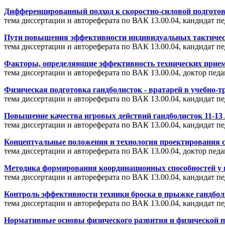
Дифференцированный подход к скоростно-силовой подготовк
тема диссертации и автореферата по ВАК 13.00.04, кандидат 
Пути повышения эффективности индивидуальных тактическ
тема диссертации и автореферата по ВАК 13.00.04, кандидат п
Факторы, определяющие эффективность технических приемо
тема диссертации и автореферата по ВАК 13.00.04, доктор пе
Физическая подготовка гандболисток - вратарей в учебн
тема диссертации и автореферата по ВАК 13.00.04, кандидат п
Повышение качества игровых действий гандболисток 11-13 
тема диссертации и автореферата по ВАК 13.00.04, кандидат 
Концептуальные положения и технология проектирования с
тема диссертации и автореферата по ВАК 13.00.04, доктор пе
Методика формирования координационных способностей у ю
тема диссертации и автореферата по ВАК 13.00.04, кандидат 
Контроль эффективности техники броска в прыжке гандбо
тема диссертации и автореферата по ВАК 13.00.04, кандидат 
Нормативные основы физического развития и физической по