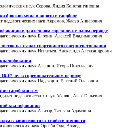
ихологических наук Серова, Лидия Константиновна
ки бросков мяча в ворота в гандболе
т педагогических наук
Акрамов, Жасур Анварович
ификации в длительном соревновательном периоде
педагогических наук Блохин, Алексей Владимирович
листок на этапах спортивного совершенствования
педагогических наук Игнатьев, Александр Александрович
й квалификации
педагогических наук Алешин, Игорь Николаевич
16-17 лет в соревновательном периоде
педагогических наук Надеждин, Евгений Олегович
ения гандболистом
андидат педагогических наук Абалян, Авак Геньевич
окой квалификации
едагогических наук Ализар, Татьяна Адамовна
плуа в зависимости от свойств личности
психологических наук Орееби Ода, Ахмед