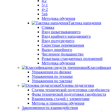
4:2
5+1
4+2
5x6
Методика обучения
Тактика нападения
Стяжка
Вход разыгрывающего
Вход крайнего нападающего
Вход полусреднего
Скрестные перемещения
Выход линейного
Численное большинство
Розыгрыш стандартных положений
Методика обучения
Классификаци
Упражнения по физике
Упражнения по технике
Упражнения по тактике
Основы педагогики
Стадии технической подготовки гандболиста
Фазы технической подготовки гандболиста
Взаимосвязь стадий с элементами
Методы и принципы обучения
Закономерности взаимодействия