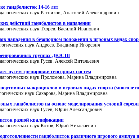
е гандболисток 14-16 лет
педагогических наук Ратников, Анатолий Александрович
их действий гандболистов в нападении
едагогических наук Тхорев, Василий Иванович
в нападения в безопорном положении в игровых видах спор
дагогических наук Андреев, Владимир Игоревич
о-тренировочных группах ДЮСШ
едагогических наук Гусев, Алексей Витальевич
лет путем тренировки сенсорных систем
педагогических наук Проломова, Марина Владимировна
портивных макроциклов в игровых видах спорта (многолетн
дагогических наук Сахарова, Марина Владимировна
ных гандболистов на основе моделирования условий соревн
педагогических наук Гусев, Юрий Александрович
листок разной квалификации
педагогических наук Котов, Юрий Николаевич
дготовленности гандболисток различного игрового амплуа н