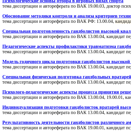
Психологические основы отбора в игровых видах спорта
тема диссертации и автореферата по ВАК 19.00.03, доктор пс
Обоснование методики контроля и анализа критериев техни
тема диссертации и автореферата по ВАК РФ: 13.00.04,
кандида
Специальная подготовленность гандболистов высокой квал
тема диссертации и автореферата по ВАК 13.00.04, кандидат 
Педагогические аспекты профилактики травматизма гандбо
тема диссертации и автореферата по ВАК 13.00.04, кандидат 
Модель годичного цикла подготовки гандболистов высоко
тема диссертации и автореферата по ВАК 13.00.04, кандидат 
Специальная физическая подготовка гандбольных вратарей 
тема диссертации и автореферата по ВАК 13.00.04, кандидат 
Психолого-педагогические аспекты процесса принятия реш
тема диссертации и автореферата по ВАК 13.00.04, 19.00.01, к
Индивидуализация подготовки гандболисток вратарей выс
тема диссертации и автореферата по ВАК 13.00.04, кандидат п
Результативность деятельности гандболистов различного ам
тема диссертации и автореферата по ВАК 19.00.01, кандидат 