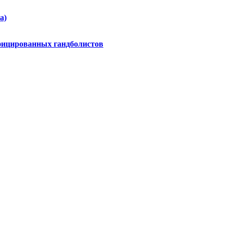
а)
фицированных гандболистов