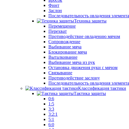
Бросок
Финт
Заслон
Последовательность овладения элемент
Техника защиты
Перемещение
Перехват
Противодействие овладению мячом
Сопровождение
Выбивание мяча
Блокирование мяча
Выталкивание
Выбивание мяча из рук
Остановка движения руки с мячом
Связывание
Противодействие заслону
Последовательность овладения элемент
Классификация тактики
Тактика защиты
0:6
1:5
3:3
3:2:1
5:1
6:0