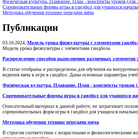
Физическая культура. Плавание. План - конспекты уроков (для 
Соревновательные формы игры в гандбол для учащихся начал
Методика обучения технике передачи мяча
Публикации
03.10.2024,
Модель урока физкультуры с элементами гандбо
Модель урока физкультуры с элементами гандбола
Распределение способов выполнения различных элементов т
В статье отобраны и распределены для обучения на внеурочных
ведения мяча в игре в гандбол. Даны основные параметры уче
Физическая культура. Плавание. План - конспекты уроков 
Соревновательные формы игры в гандбол для учащихся н
Описательный материал в данной работе, не затрагивает поло
соревновательных форм игры в гандбол для учащихся начальн
Методика обучения технике передачи мяча
В строгом соответствии с возрастными и физиологическими в