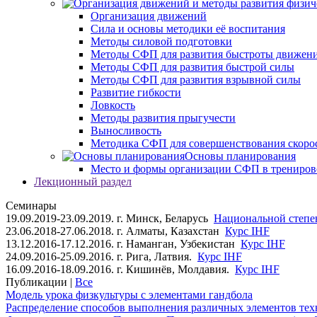
Организация движений
Сила и основы методики её воспитания
Методы силовой подготовки
Методы СФП для развития быстроты движен
Методы СФП для развития быстрой силы
Методы СФП для развития взрывной силы
Развитие гибкости
Ловкость
Методы развития прыгучести
Выносливость
Методика СФП для совершенствования скоро
Основы планирования
Место и формы организации СФП в трениров
Лекционный раздел
Семинары
19.09.2019-23.09.2019. г. Минск, Беларусь
Национальной степен
23.06.2018-27.06.2018. г. Алматы, Казахстан
Курс IHF
13.12.2016-17.12.2016. г. Наманган, Узбекистан
Курс IHF
24.09.2016-25.09.2016. г. Рига, Латвия.
Курс IHF
16.09.2016-18.09.2016. г. Кишинёв, Молдавия.
Курс IHF
Публикации |
Все
Модель урока физкультуры с элементами гандбола
Распределение способов выполнения различных элементов техн