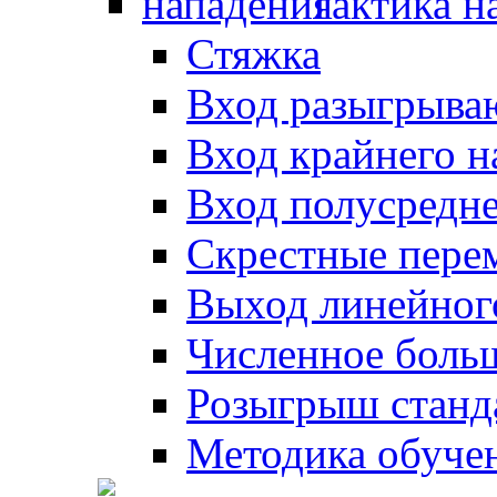
Тактика н
Стяжка
Вход разыгрыва
Вход крайнего 
Вход полусредн
Скрестные пере
Выход линейног
Численное боль
Розыгрыш станд
Методика обуче