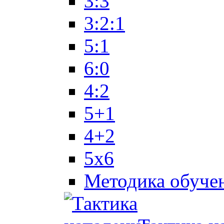
3:3
3:2:1
5:1
6:0
4:2
5+1
4+2
5x6
Методика обуче