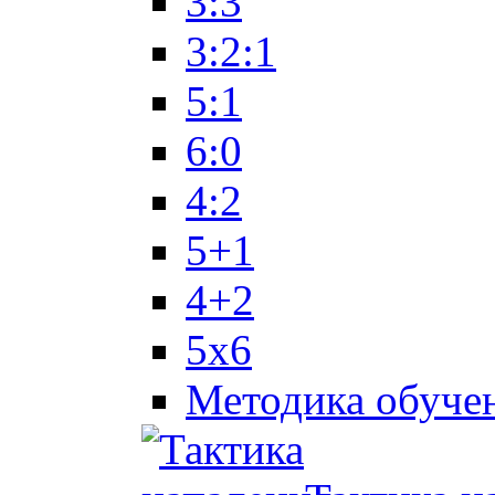
3:3
3:2:1
5:1
6:0
4:2
5+1
4+2
5x6
Методика обуче