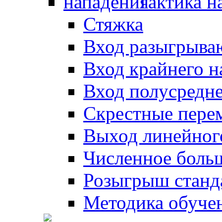
Тактика н
Стяжка
Вход разыгрыва
Вход крайнего 
Вход полусредн
Скрестные пере
Выход линейног
Численное боль
Розыгрыш станд
Методика обуче