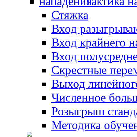
Тактика н
Стяжка
Вход разыгрыва
Вход крайнего 
Вход полусредн
Скрестные пере
Выход линейног
Численное боль
Розыгрыш станд
Методика обуче