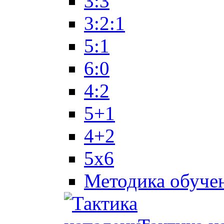
3:3
3:2:1
5:1
6:0
4:2
5+1
4+2
5x6
Методика обуче