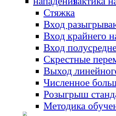
Тактика н
Стяжка
Вход разыгрыва
Вход крайнего 
Вход полусредн
Скрестные пере
Выход линейног
Численное боль
Розыгрыш станд
Методика обуче