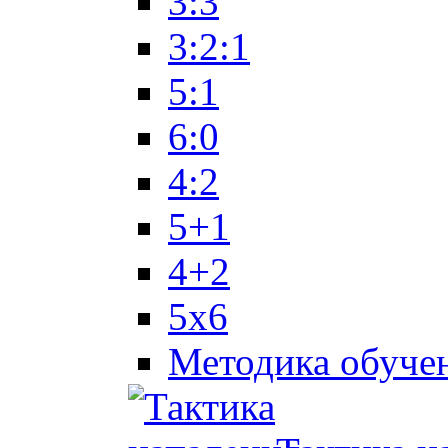
3:3
3:2:1
5:1
6:0
4:2
5+1
4+2
5x6
Методика обуче