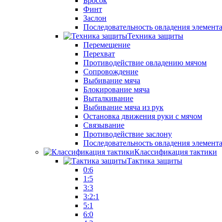
Бросок
Финт
Заслон
Последовательность овладения элемент
Техника защиты
Перемещение
Перехват
Противодействие овладению мячом
Сопровождение
Выбивание мяча
Блокирование мяча
Выталкивание
Выбивание мяча из рук
Остановка движения руки с мячом
Связывание
Противодействие заслону
Последовательность овладения элемент
Классификация тактики
Тактика защиты
0:6
1:5
3:3
3:2:1
5:1
6:0