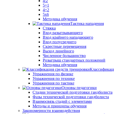
4:2
5+1
4+2
5x6
Методика обучения
Тактика нападения
Стяжка
Вход разыгрывающего
Вход крайнего нападающего
Вход полусреднего
Скрестные перемещения
Выход линейного
Численное большинство
Розыгрыш стандартных положений
Методика обучения
Классификаци
Упражнения по физике
Упражнения по технике
Упражнения по тактике
Основы педагогики
Стадии технической подготовки гандболиста
Фазы технической подготовки гандболиста
Взаимосвязь стадий с элементами
Методы и принципы обучения
Закономерности взаимодействия