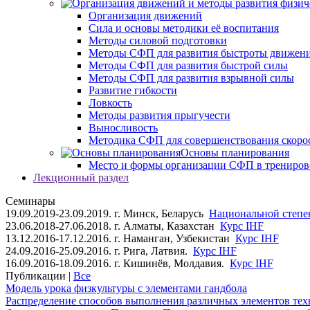
Организация движений
Сила и основы методики её воспитания
Методы силовой подготовки
Методы СФП для развития быстроты движен
Методы СФП для развития быстрой силы
Методы СФП для развития взрывной силы
Развитие гибкости
Ловкость
Методы развития прыгучести
Выносливость
Методика СФП для совершенствования скоро
Основы планирования
Место и формы организации СФП в трениров
Лекционный раздел
Семинары
19.09.2019-23.09.2019. г. Минск, Беларусь
Национальной степен
23.06.2018-27.06.2018. г. Алматы, Казахстан
Курс IHF
13.12.2016-17.12.2016. г. Наманган, Узбекистан
Курс IHF
24.09.2016-25.09.2016. г. Рига, Латвия.
Курс IHF
16.09.2016-18.09.2016. г. Кишинёв, Молдавия.
Курс IHF
Публикации |
Все
Модель урока физкультуры с элементами гандбола
Распределение способов выполнения различных элементов техн