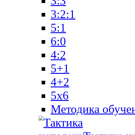
3:3
3:2:1
5:1
6:0
4:2
5+1
4+2
5x6
Методика обуче