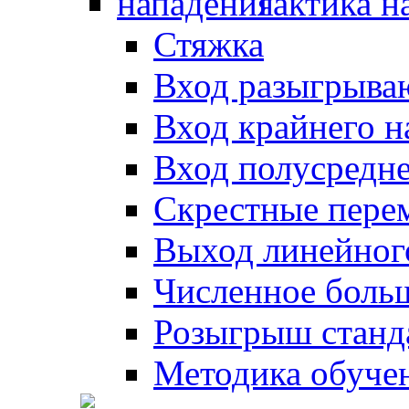
Тактика н
Стяжка
Вход разыгрыва
Вход крайнего 
Вход полусредн
Скрестные пере
Выход линейног
Численное боль
Розыгрыш станд
Методика обуче